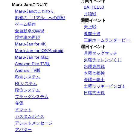
月間イベント
Maru-Janについて
BATTLE50
Maru-Janのこだわり
月狼戦
麻雀の「リアル」への挑戦
週間イベント
ゲーム操作
天上戦
全自動卓の再現
週間十役
撹拌率の再現
三麻ホームランダービー
Maru-Jan for 4K
曜日イベント
Maru-Jan for iOS/Android
月曜タッグマッチ
Maru-Jan for Mac
火曜チャレンジくじ
Amazon Fire TV版
水曜東西戦
Android TV版
木曜七福神
称号システム
金曜三銃士
Rt.システム
土曜ラッキービンゴ！
段位システム
日曜弐天戦
フラッグシステム
雀貨
卓マット
カスタムボイス
アシストメッセージ
アバター