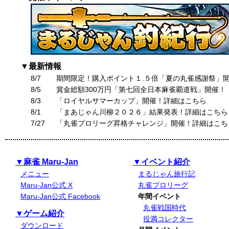
▼最新情報
8/7
期間限定！購入ポイント１.５倍「夏の丸雀感謝祭」
8/5
賞金総額300万円「第七回全日本麻雀覇道戦」開催！
8/3
「ロイヤルサマーカップ」開催！詳細はこちら
8/1
「まあじゃん川柳２０２６」結果発表！詳細はこちら
7/27
「丸雀プロリーグ昇格チャレンジ」開催！詳細はこち
▼麻雀 Maru-Jan
▼イベント紹介
メニュー
まるじゃん旅行記
Maru-Jan公式 X
丸雀プロリーグ
Maru-Jan公式 Facebook
年間イベント
丸雀戦国時代
▼ゲーム紹介
役満コレクター
ダウンロード