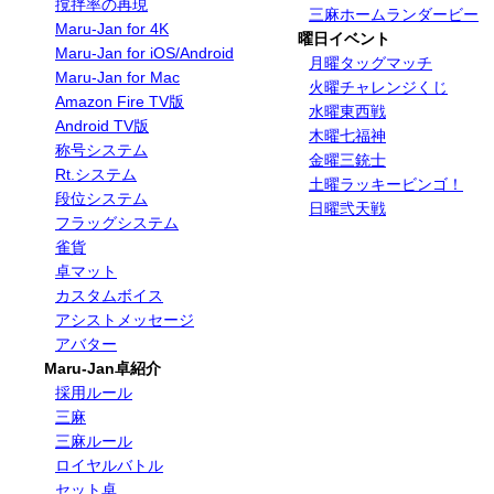
撹拌率の再現
三麻ホームランダービー
Maru-Jan for 4K
曜日イベント
Maru-Jan for iOS/Android
月曜タッグマッチ
Maru-Jan for Mac
火曜チャレンジくじ
Amazon Fire TV版
水曜東西戦
Android TV版
木曜七福神
称号システム
金曜三銃士
Rt.システム
土曜ラッキービンゴ！
段位システム
日曜弐天戦
フラッグシステム
雀貨
卓マット
カスタムボイス
アシストメッセージ
アバター
Maru-Jan卓紹介
採用ルール
三麻
三麻ルール
ロイヤルバトル
セット卓