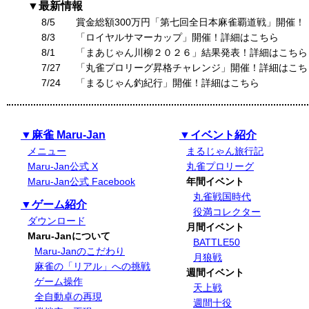
▼最新情報
8/5
賞金総額300万円「第七回全日本麻雀覇道戦」開催！
8/3
「ロイヤルサマーカップ」開催！詳細はこちら
8/1
「まあじゃん川柳２０２６」結果発表！詳細はこちら
7/27
「丸雀プロリーグ昇格チャレンジ」開催！詳細はこち
7/24
「まるじゃん釣紀行」開催！詳細はこちら
▼麻雀 Maru-Jan
▼イベント紹介
メニュー
まるじゃん旅行記
Maru-Jan公式 X
丸雀プロリーグ
Maru-Jan公式 Facebook
年間イベント
丸雀戦国時代
▼ゲーム紹介
役満コレクター
ダウンロード
月間イベント
Maru-Janについて
BATTLE50
Maru-Janのこだわり
月狼戦
麻雀の「リアル」への挑戦
週間イベント
ゲーム操作
天上戦
全自動卓の再現
週間十役