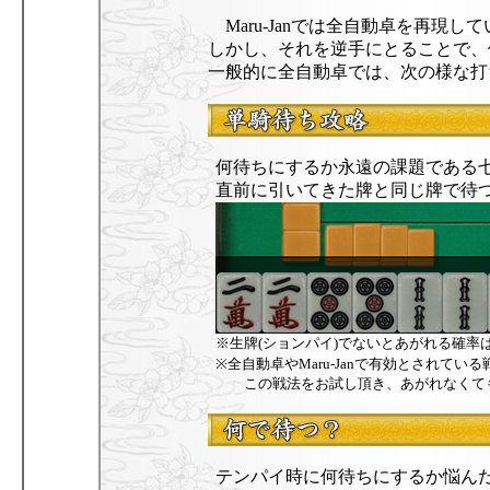
Maru-Janでは全自動卓を再現
しかし、それを逆手にとることで、
一般的に全自動卓では、次の様な打
何待ちにするか永遠の課題である
直前に引いてきた牌と同じ牌で待
※生牌(ションパイ)でないとあがれる確率
※全自動卓やMaru-Janで有効とされて
この戦法をお試し頂き、あがれなくても
テンパイ時に何待ちにするか悩ん