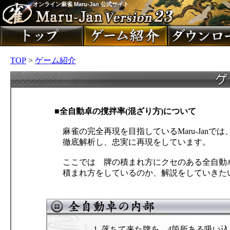
オンライン麻雀 Maru-Jan 公式サイト
TOP
>
ゲーム紹介
■全自動卓の撹拌率(混ざり方)について
麻雀の完全再現を目指しているMaru-Janでは
徹底解析し、忠実に再現をしています。
ここでは 牌の積まれ方にクセのある全自動卓
積まれ方をしているのか、解説をしていきた
1. 落ちて来た牌を、4箇所ある吸い