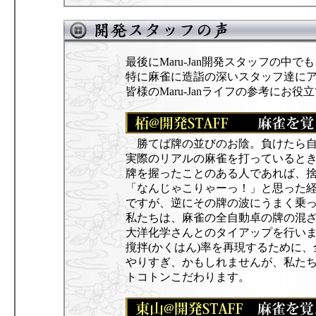
最後にMaru-Jan開発スタッフの中で
特に麻雀に造詣の深いスタッフ達に
皆様のMaru-Janライフの参考にお役
勝てば牌の並びのお陰。負けたら自
実際のリアルの麻雀を打っていると
牌を握ったことのある人であれば、捨
「なんじゃこりゃーっ！」と思った
ですが、逆にその牌の波にうまく乗
私たちは、麻雀の全自動卓の牌の混ざり具
大洋化学さんとのタイアップを行い
撹拌(かくはん)率を再現するために
やりすぎ、かもしれませんが、私た
トコトンこだわります。