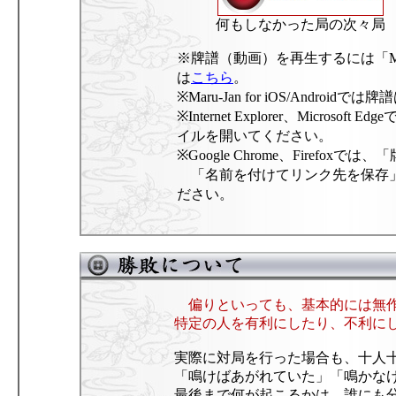
何もしなかった局の次々局
※牌譜（動画）を再生するには「Ma
は
こちら
。
※Maru-Jan for iOS/Andro
※Internet Explorer、Micr
イルを開いてください。
※Google Chrome、Firefo
「名前を付けてリンク先を保存」
ださい。
偏りといっても、基本的には無作
特定の人を有利にしたり、不利に
実際に対局を行った場合も、十人
「鳴けばあがれていた」「鳴かな
最後まで何が起こるかは、誰にも