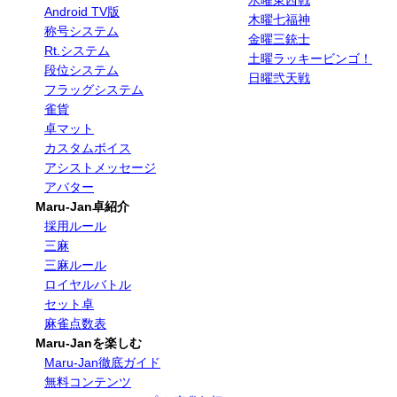
水曜東西戦
Android TV版
木曜七福神
称号システム
金曜三銃士
Rt.システム
土曜ラッキービンゴ！
段位システム
日曜弐天戦
フラッグシステム
雀貨
卓マット
カスタムボイス
アシストメッセージ
アバター
Maru-Jan卓紹介
採用ルール
三麻
三麻ルール
ロイヤルバトル
セット卓
麻雀点数表
Maru-Janを楽しむ
Maru-Jan徹底ガイド
無料コンテンツ