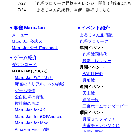
7/27
「丸雀プロリーグ昇格チャレンジ」開催！詳細はこち
7/24
「まるじゃん釣紀行」開催！詳細はこちら
▼麻雀 Maru-Jan
▼イベント紹介
メニュー
まるじゃん旅行記
Maru-Jan公式 X
丸雀プロリーグ
Maru-Jan公式 Facebook
年間イベント
丸雀戦国時代
▼ゲーム紹介
役満コレクター
ダウンロード
月間イベント
Maru-Janについて
BATTLE50
Maru-Janのこだわり
月狼戦
麻雀の「リアル」への挑戦
週間イベント
ゲーム操作
天上戦
全自動卓の再現
週間十役
撹拌率の再現
三麻ホームランダービー
Maru-Jan for 4K
曜日イベント
Maru-Jan for iOS/Android
月曜タッグマッチ
Maru-Jan for Mac
火曜チャレンジくじ
Amazon Fire TV版