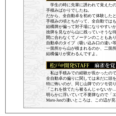
学生の時に先輩に誘われて覚えたの
手積みばかりでしたね。
だから、全自動卓を初めて体験した
手積みの頃とちがって、全自動では
結構牌が偏って対子場になりやすい
捨牌を見ながら山に残っていそうな
間に合わなくてノーテンのこともあ
自動卓のタイプ（吸い込み口の違い
一箇所から山が積まれるのか、二箇
結構偏りが変わるんですよ。
私は手積みでの経験が長かったの
全自動卓の偏りに関しては未だに頭
特に怖いのが、同じ山牌でのツモ切
「これを捨てたら被るんじゃないか
明らかに浮いていて不要牌なので「
Maru-Janの凄いところは、この辺が