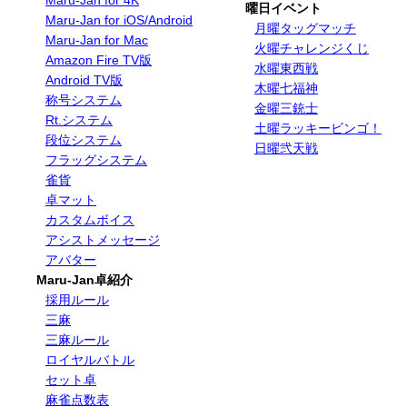
Maru-Jan for 4K
曜日イベント
Maru-Jan for iOS/Android
月曜タッグマッチ
Maru-Jan for Mac
火曜チャレンジくじ
Amazon Fire TV版
水曜東西戦
Android TV版
木曜七福神
称号システム
金曜三銃士
Rt.システム
土曜ラッキービンゴ！
段位システム
日曜弐天戦
フラッグシステム
雀貨
卓マット
カスタムボイス
アシストメッセージ
アバター
Maru-Jan卓紹介
採用ルール
三麻
三麻ルール
ロイヤルバトル
セット卓
麻雀点数表