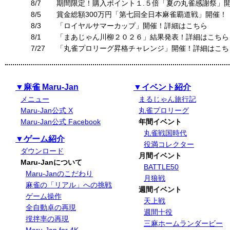
8/7
期間限定！購入ポイント１.５倍「夏の丸雀感謝祭」
8/5
賞金総額300万円「第七回全日本麻雀覇道戦」開催！
8/3
「ロイヤルサマーカップ」開催！詳細はこちら
8/1
「まあじゃん川柳２０２６」結果発表！詳細はこちら
7/27
「丸雀プロリーグ昇格チャレンジ」開催！詳細はこち
▼麻雀 Maru-Jan
▼イベント紹介
メニュー
まるじゃん旅行記
Maru-Jan公式 X
丸雀プロリーグ
Maru-Jan公式 Facebook
年間イベント
丸雀戦国時代
▼ゲーム紹介
役満コレクター
ダウンロード
月間イベント
Maru-Janについて
BATTLE50
Maru-Janのこだわり
月狼戦
麻雀の「リアル」への挑戦
週間イベント
ゲーム操作
天上戦
全自動卓の再現
週間十役
撹拌率の再現
三麻ホームランダービー