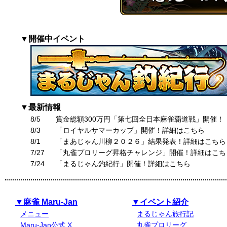
▼開催中イベント
▼最新情報
8/5
賞金総額300万円「第七回全日本麻雀覇道戦」開催！
8/3
「ロイヤルサマーカップ」開催！詳細はこちら
8/1
「まあじゃん川柳２０２６」結果発表！詳細はこちら
7/27
「丸雀プロリーグ昇格チャレンジ」開催！詳細はこち
7/24
「まるじゃん釣紀行」開催！詳細はこちら
▼麻雀 Maru-Jan
▼イベント紹介
メニュー
まるじゃん旅行記
Maru-Jan公式 X
丸雀プロリーグ