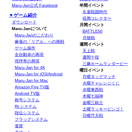
Maru-Jan公式 Facebook
年間イベント
丸雀戦国時代
▼ゲーム紹介
役満コレクター
ダウンロード
月間イベント
Maru-Janについて
BATTLE50
Maru-Janのこだわり
月狼戦
麻雀の「リアル」への挑戦
週間イベント
ゲーム操作
天上戦
全自動卓の再現
週間十役
撹拌率の再現
三麻ホームランダービー
Maru-Jan for 4K
曜日イベント
Maru-Jan for iOS/Android
月曜タッグマッチ
Maru-Jan for Mac
火曜チャレンジくじ
Amazon Fire TV版
水曜東西戦
Android TV版
木曜七福神
称号システム
金曜三銃士
Rt.システム
土曜ラッキービンゴ！
段位システム
日曜弐天戦
フラッグシステム
雀貨