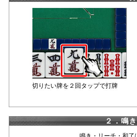
切りたい牌を２回タップで打牌
２．鳴
鳴き・リーチ・和了