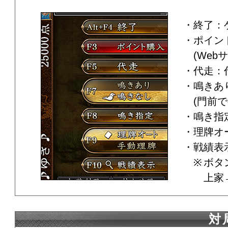
終了：
ポイン
(Web
代走：
鳴きあ
(門前
鳴き指
理牌オ
戦績表
ボタ
上家
対