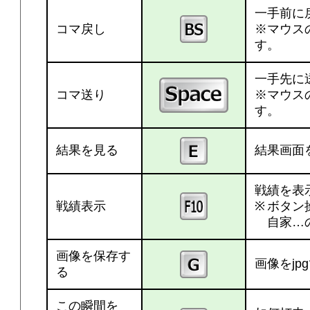
一手前に
コマ戻し
※マウス
す。
一手先に
コマ送り
※マウス
す。
結果を見る
結果画面
戦績を表
戦績表示
ボタン
自家…
画像を保存す
画像をjp
る
この瞬間を