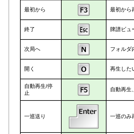
最初から
最初から
終了
牌譜ビュ
次局へ
フォルダ
開く
再生した
自動再生/停
自動再生
止
一巡送り
一巡のみ