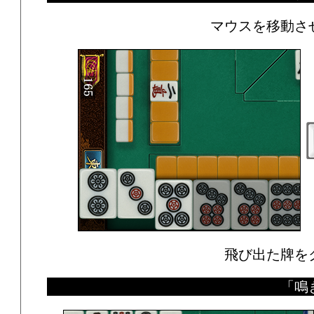
マウスを移動さ
飛び出た牌を
「鳴