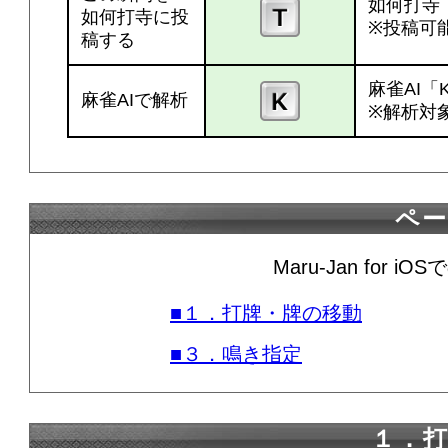
如何打寺
如何打寺に投
※投稿可
稿する
麻雀AI「
麻雀AIで解析
※解析対
ペ
Maru-Jan for
■１．打牌・牌の移動
■３．鳴き指定
１．