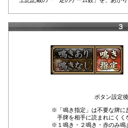
上記記載の「一定のゲーム数」を、あがり
３
ボタン設定
※「鳴き指定」は不要な牌に
手牌を相手に読まれにくく
※１鳴き・２鳴き・赤のみ鳴