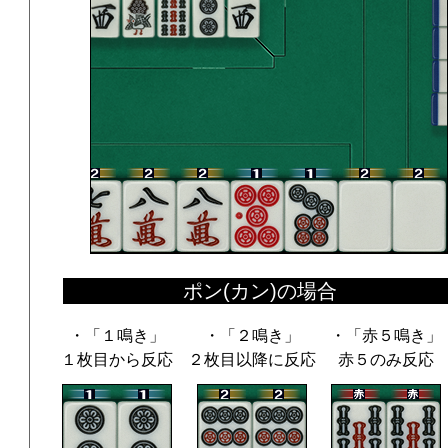
ポン(カン)の場合
・「１鳴き」
・「２鳴き」
・「赤５鳴き」
１枚目から反応
２枚目以降に反応
赤５のみ反応