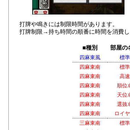
打牌や鳴きには制限時間があります。
打牌制限→持ち時間の順番に時間を消費し
■種別
部屋の
四麻東風
標準
四麻東南
標準
四麻東南
高速
四麻東南
順位
四麻東南
天位
四麻東南
選抜
四麻東南
ロイヤ
三麻東南
標準