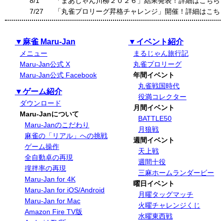
8/1
「まあじゃん川柳２０２６」結果発表！詳細はこちら
7/27
「丸雀プロリーグ昇格チャレンジ」開催！詳細はこち
▼麻雀 Maru-Jan
▼イベント紹介
メニュー
まるじゃん旅行記
Maru-Jan公式 X
丸雀プロリーグ
Maru-Jan公式 Facebook
年間イベント
丸雀戦国時代
▼ゲーム紹介
役満コレクター
ダウンロード
月間イベント
Maru-Janについて
BATTLE50
Maru-Janのこだわり
月狼戦
麻雀の「リアル」への挑戦
週間イベント
ゲーム操作
天上戦
全自動卓の再現
週間十役
撹拌率の再現
三麻ホームランダービー
Maru-Jan for 4K
曜日イベント
Maru-Jan for iOS/Android
月曜タッグマッチ
Maru-Jan for Mac
火曜チャレンジくじ
Amazon Fire TV版
水曜東西戦