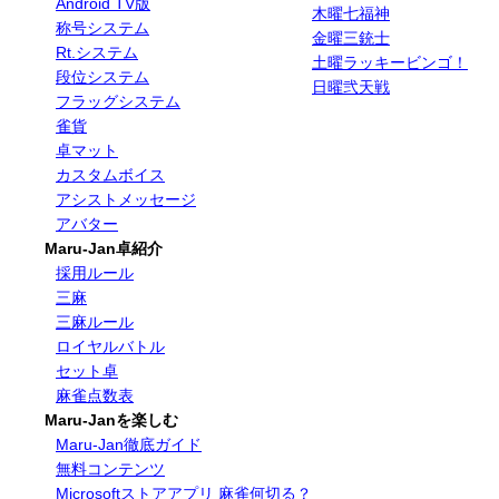
Android TV版
木曜七福神
称号システム
金曜三銃士
Rt.システム
土曜ラッキービンゴ！
段位システム
日曜弐天戦
フラッグシステム
雀貨
卓マット
カスタムボイス
アシストメッセージ
アバター
Maru-Jan卓紹介
採用ルール
三麻
三麻ルール
ロイヤルバトル
セット卓
麻雀点数表
Maru-Janを楽しむ
Maru-Jan徹底ガイド
無料コンテンツ
Microsoftストアアプリ 麻雀何切る？