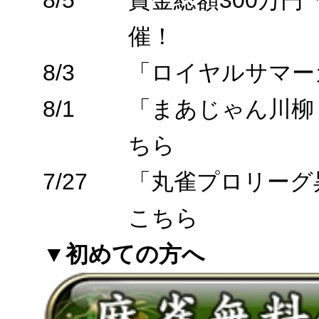
8/5
賞金総額300万
催！
8/3
「ロイヤルサマー
8/1
「まあじゃん川柳
ちら
7/27
「丸雀プロリーグ
こちら
▼初めての方へ