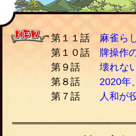
第１１話
麻雀ら
第１０話
牌操作
第９話
壊れな
第８話
2020
第７話
人和が