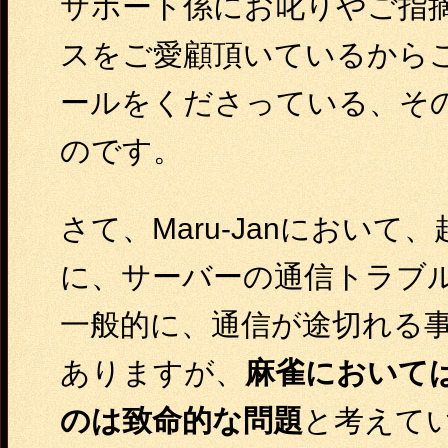
サポート係にお叱りやご指
スをご愛顧頂いているから
ールをくださっている、そ
のです。
さて、Maru-Janにおい
に、サーバーの通信トラブ
一般的に、通信が途切れる
ありますが、
麻雀において
のは致命的な問題
と考えて