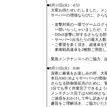
■8月11日(火) 4:53
大変お待たせいたしました。メン
サーバーの増強ならびに、さらな
・攻撃対策の一環でゲームログイ
一部いらっしゃいましたが、ロ
・DDoS攻撃に対するさらなる
・サーバー1台当たりの最大人数を
・ご要望を多く頂き、超速卓を打
東南戦高速卓を2種類ご用意し
緊急メンテナンスへのご協力、誠
■8月11日(火) 0:40
深夜に麻雀をお楽しみの所、大変
本日AM1:30よりサーバーの増
さらなる防御策拡充のために、緊
1分でも早く作業完了できるよう
メンテナンス完了はAM5:00と
ご迷惑をおかけして申し訳あり
趣旨をご理解頂き、ご協力いただ