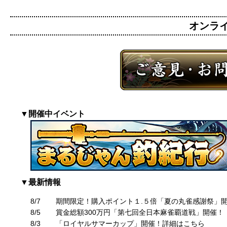
オンライン
▼開催中イベント
▼最新情報
8/7
期間限定！購入ポイント１.５倍「夏の丸雀感謝祭」
8/5
賞金総額300万円「第七回全日本麻雀覇道戦」開催！
8/3
「ロイヤルサマーカップ」開催！詳細はこちら