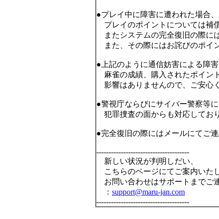
●プレイ中に障害に遭われた場合、
プレイのポイントについては補
またシステムの完全復旧の際には
また、その際にはお詫びのポイン
●上記のように通信妨害による障
麻雀の成績、購入されたポイント
影響はありませんので、ご安心
●警視庁ならびにサイバー警察等
犯罪捜査の面からも対応してお
●完全復旧の際にはメールにてご
--------------------------------------
新しい状況が判明しだい、
こちらのページにてご案内いた
お問い合わせはサポートまでご
：
support@maru-jan.com
--------------------------------------