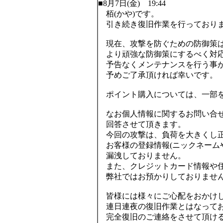
■8月7日(金) 19:44
栢(かや)です。
引き続き復旧作業を行っており
現在、攻撃を防ぐための防御策は
より頑強な防御策にするべく対
予告なくメンテナンスを行う事
予めご了承頂ければ幸いです。
ポイント購入については、一部を
なお個人情報に関するお問い合せ
回答させて頂きます。
今回の攻撃は、負荷を大きくし正
お客様の登録情報(ニックネーム
漏洩しておりません。
また、クレジットカード情報や住
弊社ではお預かりしておりません
皆様には様々にご心配をおかけし
連日連夜の復旧作業とはなって
完全復旧のご連絡をさせて頂ける