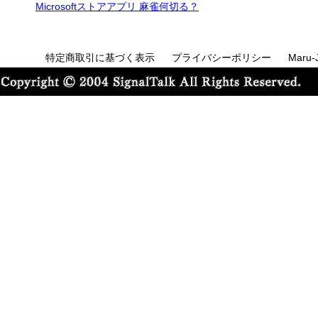
Microsoftストアアプリ 麻雀何切る？
特定商取引に基づく表示
プライバシーポリシー
Maru