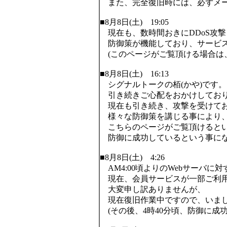
また、完全復旧時には、必ずメー
■8月8日(土) 19:05
現在も、数時間おきにDDoS攻
防御策が機能しており、サービス
(このページがご覧頂ける場合は
■8月8日(土) 16:13
シグナルトークの栢(かや)です。
引き続きご心配をおかけしてお
現在も引き続き、攻撃を受けて
様々な防御策を講じる事により、
こちらのページがご覧頂けると
防御に成功しているという事に
■8月8日(土) 4:26
AM4:00頃よりのWebサーバに
現在、会員サービスが一部ご利用
大変申し訳ありませんが、
現在復旧作業中ですので、いまし
(その後、4時40分頃、防御に成