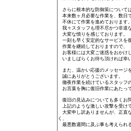
さらに根本的な防御策について
本来数ヶ月必要な作業を、数日で
不休にて作業を進めております
我々スタッフも理不尽かつ非道な
大変な憤りを感じております。
一刻も早く安定的なサービスを復
作業を継続しておりますので、
お客様には大変ご迷惑をおかけし
いましばらくお待ち頂ければ幸
また、温かい応援のメッセージを
誠にありがとうございます。
徹夜作業を続けているスタッフの
お言葉を胸に復旧作業にあたっ
復旧の見込みについても多くお問
上記のような激しい攻撃を受けて
大変申し訳ありませんが、正直な
く、
最悪数週間に及ぶ事も考えられ