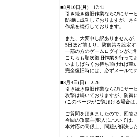
■8月10日(月) 17:41
引き続き復旧作業ならびにサービ
防御に成功しておりますが、さら
作業を続行しております。
また、大変申し訳ありませんが
5日ほど前より、防御策を設定す
一部の方のゲームログインがご利
こちらも順次復旧作業を行って
いましばらくお待ち頂ければ幸
完全復旧時には、必ずメールでの
■8月9日(日) 2:26
引き続き復旧作業ならびにサービ
攻撃は続いておりますが、防御に
(このページがご覧頂ける場合は
ご質問を頂きましたので、回答さ
今回の攻撃主(犯人)については
本対応の関係上、問題が解決した