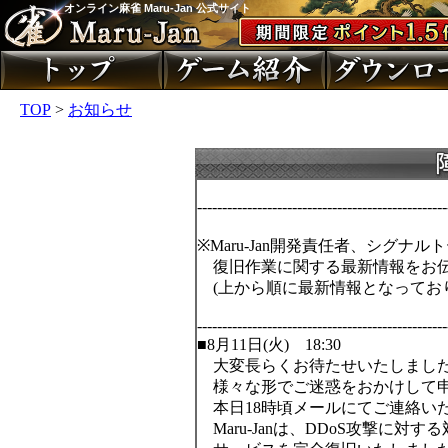
オンライン麻雀 Maru-Jan 公式サイト
TOP
>
お知らせ
--------------------------------------------------
※Maru-Jan開発責任者、シグナ
復旧作業に関する最新情報をお
(上から順に最新情報となってお
--------------------------------------------------
■8月11日(火) 18:30
大変長らくお待たせいたしまし
様々な形でご迷惑をおかけして申
本日18時頃メールにてご連絡い
Maru-Janは、DDoS攻撃に対