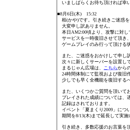
いましばらくお待ち頂ければ幸
■8月6日(木) 15:32
栢(かや)です。引き続きご迷惑
大変申し訳ありません。
本日AM2:00頃より、攻撃に対
サービスを一時復旧させて頂き
ゲームプレイのみ行って頂ける状
また、ご迷惑をおかけして申し訳
次々に新しくサーバーを設置し
まるじゃん広場は、
こちら
から
24時間体制にて監視および復旧
少しでも早く全機能を復旧するべ
また、いくつかご質問を頂いてお
プレイされた成績については、遅
記録はされております。
イベント「夏まくり2009」につ
期間を8/13(木)まで延長して実
引き続き、多数応援のお言葉を頂