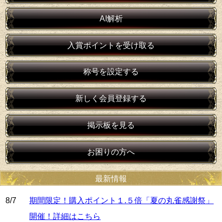
AI解析
入賞ポイントを受け取る
称号を設定する
新しく会員登録する
掲示板を見る
お困りの方へ
最新情報
8/7
期間限定！購入ポイント１.５倍「夏の丸雀感謝祭」
開催！詳細はこちら