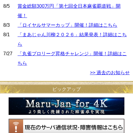
8/5
賞金総額300万円「第七回全日本麻雀覇道戦」開
催！
8/3
「ロイヤルサマーカップ」開催！詳細はこちら
8/1
「まあじゃん川柳２０２６」結果発表！詳細はこち
ら
7/27
「丸雀プロリーグ昇格チャレンジ」開催！詳細はこ
ちら
>> 過去のお知らせ
ピックアップ