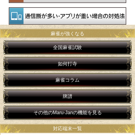
麻雀が強くなる
全国麻雀試験
如何打寺
麻雀コラム
牌譜
その他のMaru-Janの機能を見る
対応端末一覧