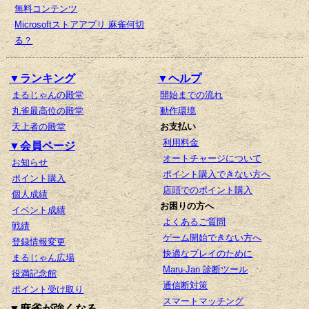
無料コンテンツ
Microsoftストアアプリ 麻雀何切
る？
▼ランキング
▼ヘルプ
まるじゃんの殿堂
開始までの流れ
丸雀最高位の殿堂
動作環境
天上者の殿堂
お支払い
利用料金
▼会員ページ
オートチャージについて
お知らせ
ポイント購入できない方へ
ポイント購入
店頭でのポイント購入
個人成績
お困りの方へ
イベント成績
よくあるご質問
戦績
ゲーム開始できない方へ
登録情報変更
快適なプレイのために
まるじゃん広場
Maru-Jan 診断ツール
役満記念館
通信断対策
ポイント受け取り
スマートマッチング
▼麻雀が強くなる