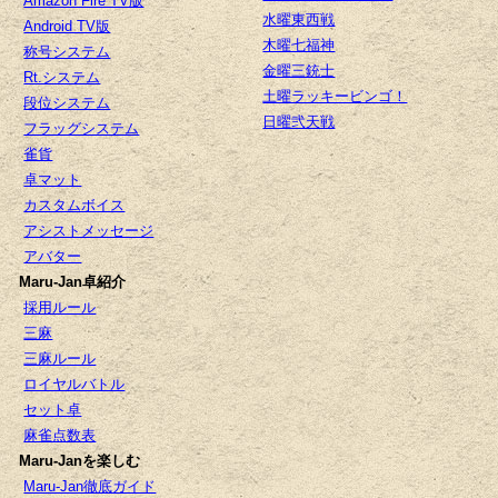
Amazon Fire TV版
水曜東西戦
Android TV版
木曜七福神
称号システム
金曜三銃士
Rt.システム
土曜ラッキービンゴ！
段位システム
日曜弐天戦
フラッグシステム
雀貨
卓マット
カスタムボイス
アシストメッセージ
アバター
Maru-Jan卓紹介
採用ルール
三麻
三麻ルール
ロイヤルバトル
セット卓
麻雀点数表
Maru-Janを楽しむ
Maru-Jan徹底ガイド