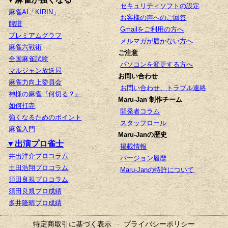
セキュリティソフトの設定
麻雀AI「KIRIN」
お客様の声へのご回答
牌譜
Gmailをご利用の方へ
プレミアムグラフ
メルマガが届かない方へ
麻雀六戦術
ご注意
全国麻雀試験
パソコンを変更する方へ
マルジャン放送局
お問い合わせ
麻雀力向上委員会
お問い合わせ、トラブル連絡
神様の麻雀『何切る？』
Maru-Jan 制作チーム
如何打寺
開発者コラム
強くなるためのポイント
スタッフロール
麻雀入門
Maru-Janの歴史
▼出演プロ雀士
掲載情報
井出洋介プロコラム
バージョン履歴
土田浩翔プロコラム
Maru-Janの特許について
須田良規プロコラム
須田良規プロ成績
多井隆晴プロ成績
特定商取引に基づく表示
プライバシーポリシー