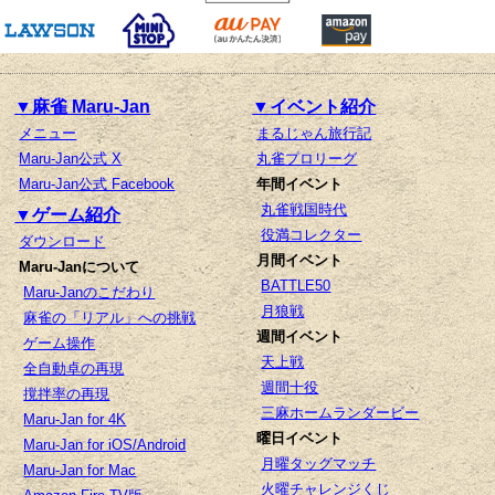
▼麻雀 Maru-Jan
▼イベント紹介
メニュー
まるじゃん旅行記
Maru-Jan公式 X
丸雀プロリーグ
Maru-Jan公式 Facebook
年間イベント
丸雀戦国時代
▼ゲーム紹介
役満コレクター
ダウンロード
月間イベント
Maru-Janについて
BATTLE50
Maru-Janのこだわり
月狼戦
麻雀の「リアル」への挑戦
週間イベント
ゲーム操作
天上戦
全自動卓の再現
週間十役
撹拌率の再現
三麻ホームランダービー
Maru-Jan for 4K
曜日イベント
Maru-Jan for iOS/Android
月曜タッグマッチ
Maru-Jan for Mac
火曜チャレンジくじ