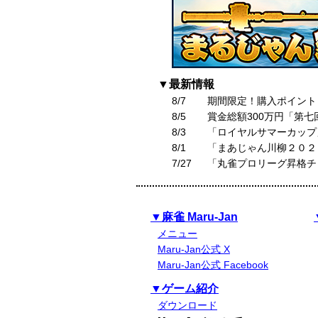
▼最新情報
8/7
期間限定！購入ポイント
8/5
賞金総額300万円「第
8/3
「ロイヤルサマーカップ
8/1
「まあじゃん川柳２０２
7/27
「丸雀プロリーグ昇格チ
▼麻雀 Maru-Jan
メニュー
Maru-Jan公式 X
Maru-Jan公式 Facebook
▼ゲーム紹介
ダウンロード