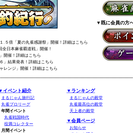
▼既に会員の方
１.５倍「夏の丸雀感謝祭」開催！詳細はこちら
七回全日本麻雀覇道戦」開催！
」開催！詳細はこちら
６」結果発表！詳細はこちら
ャレンジ」開催！詳細はこちら
▼イベント紹介
▼ランキング
まるじゃん旅行記
まるじゃんの殿堂
丸雀プロリーグ
丸雀最高位の殿堂
年間イベント
天上者の殿堂
丸雀戦国時代
▼会員ページ
役満コレクター
お知らせ
月間イベント