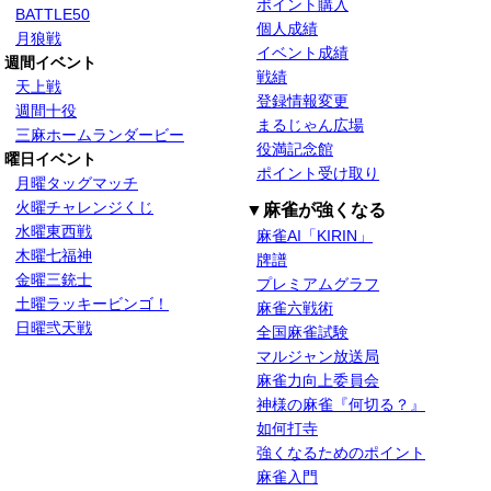
ポイント購入
BATTLE50
個人成績
月狼戦
イベント成績
週間イベント
戦績
天上戦
登録情報変更
週間十役
まるじゃん広場
三麻ホームランダービー
役満記念館
曜日イベント
ポイント受け取り
月曜タッグマッチ
火曜チャレンジくじ
▼麻雀が強くなる
水曜東西戦
麻雀AI「KIRIN」
木曜七福神
牌譜
金曜三銃士
プレミアムグラフ
土曜ラッキービンゴ！
麻雀六戦術
日曜弐天戦
全国麻雀試験
マルジャン放送局
麻雀力向上委員会
神様の麻雀『何切る？』
如何打寺
強くなるためのポイント
麻雀入門