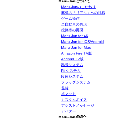
Maru-Janについて
Maru-Janのこだわり
麻雀の「リアル」への挑戦
ゲーム操作
全自動卓の再現
撹拌率の再現
Maru-Jan for 4K
Maru-Jan for iOS/Android
Maru-Jan for Mac
Amazon Fire TV版
Android TV版
称号システム
Rt.システム
段位システム
フラッグシステム
雀貨
卓マット
カスタムボイス
アシストメッセージ
アバター
Maru-Jan卓紹介