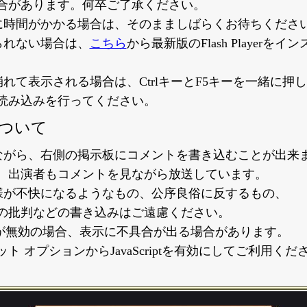
合があります。何卒ご了承ください。
に時間がかかる場合は、そのまましばらくお待ちくださ
られない場合は、
こちら
から最新版のFlash Playerを
れて表示される場合は、CtrlキーとF5キーを一緒に押
読み込みを行ってください。
ついて
ながら、右側の掲示板にコメントを書き込むことが出来
、出演者もコメントを見ながら放送しています。
様が不快になるようなもの、公序良俗に反するもの、
の批判などの書き込みはご遠慮ください。
criptが無効の場合、表示に不具合が出る場合があります。
ト オプションからJavaScriptを有効にしてご利用くだ