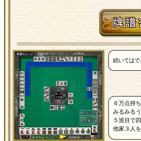
続いてはで
６万点持
みるみる
５巡目で
他家３人