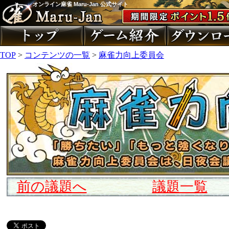
オンライン麻雀 Maru-Jan 公式サイト
TOP
>
コンテンツの一覧
>
麻雀力向上委員会
前の議題へ
議題一覧