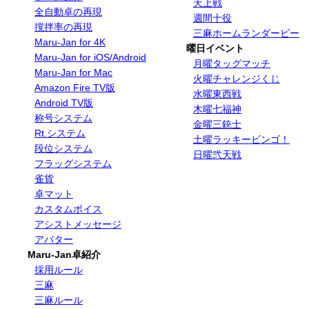
天上戦
全自動卓の再現
週間十役
撹拌率の再現
三麻ホームランダービー
Maru-Jan for 4K
曜日イベント
Maru-Jan for iOS/Android
月曜タッグマッチ
Maru-Jan for Mac
火曜チャレンジくじ
Amazon Fire TV版
水曜東西戦
Android TV版
木曜七福神
称号システム
金曜三銃士
Rt.システム
土曜ラッキービンゴ！
段位システム
日曜弐天戦
フラッグシステム
雀貨
卓マット
カスタムボイス
アシストメッセージ
アバター
Maru-Jan卓紹介
採用ルール
三麻
三麻ルール