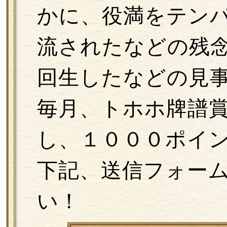
かに、役満をテン
流されたなどの残
回生したなどの見
毎月、トホホ牌譜
し、１０００ポイ
下記、送信フォー
い！