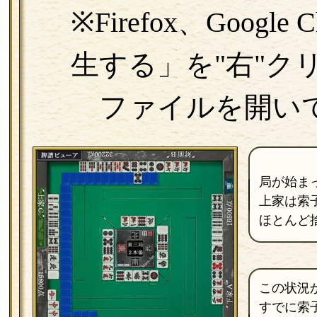
※Firefox、Goog
生する」を"右"ク
ファイルを開い
局が始ま
上家は索
ほとんど
この状況
すでに索