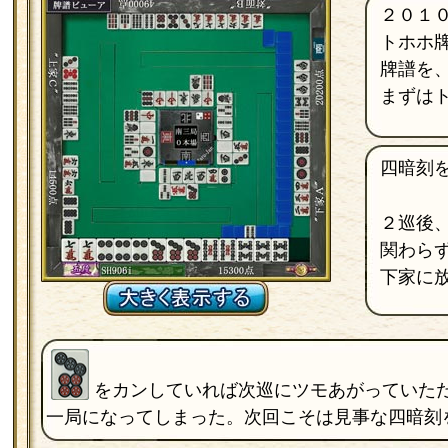
２０１
トホホ
牌譜を
まずは
四暗刻
２巡後
関わら
下家に
をカンしていれば次巡にツモあがっていた
一局になってしまった。次回こそは見事な四暗刻