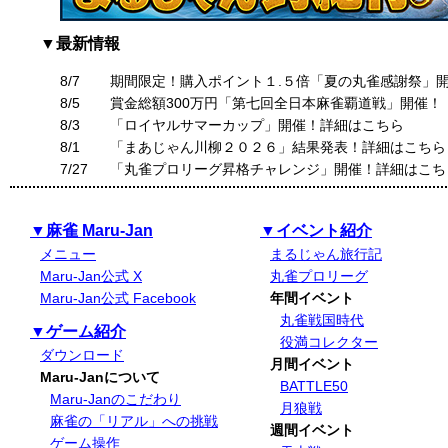
▼最新情報
8/7
期間限定！購入ポイント１.５倍「夏の丸雀感謝祭」
8/5
賞金総額300万円「第七回全日本麻雀覇道戦」開催！
8/3
「ロイヤルサマーカップ」開催！詳細はこちら
8/1
「まあじゃん川柳２０２６」結果発表！詳細はこちら
7/27
「丸雀プロリーグ昇格チャレンジ」開催！詳細はこち
▼麻雀 Maru-Jan
▼イベント紹介
メニュー
まるじゃん旅行記
Maru-Jan公式 X
丸雀プロリーグ
Maru-Jan公式 Facebook
年間イベント
丸雀戦国時代
▼ゲーム紹介
役満コレクター
ダウンロード
月間イベント
Maru-Janについて
BATTLE50
Maru-Janのこだわり
月狼戦
麻雀の「リアル」への挑戦
週間イベント
ゲーム操作