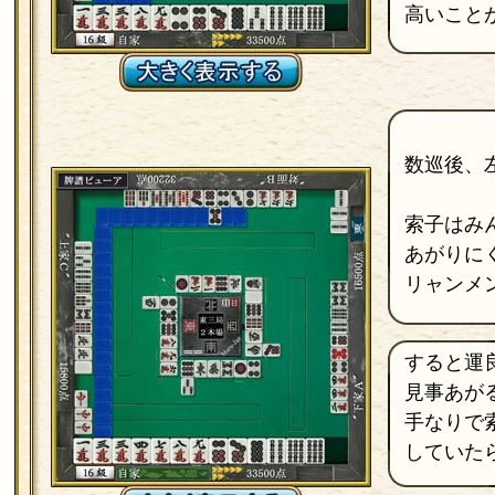
高いこと
数巡後、
索子はみ
あがりに
リャンメ
すると運
見事あが
手なりで
していた