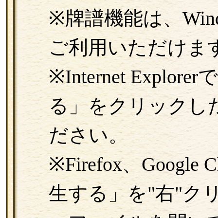
※牌譜機能は、Windo
ご利用いただけま
※Internet Exp
る」をクリックし
ださい。
※Firefox、Goog
生する」を"右"ク