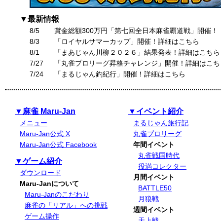
▼最新情報
8/5
賞金総額300万円「第七回全日本麻雀覇道戦」開催！
8/3
「ロイヤルサマーカップ」開催！詳細はこちら
8/1
「まあじゃん川柳２０２６」結果発表！詳細はこちら
7/27
「丸雀プロリーグ昇格チャレンジ」開催！詳細はこち
7/24
「まるじゃん釣紀行」開催！詳細はこちら
▼麻雀 Maru-Jan
▼イベント紹介
メニュー
まるじゃん旅行記
Maru-Jan公式 X
丸雀プロリーグ
Maru-Jan公式 Facebook
年間イベント
丸雀戦国時代
▼ゲーム紹介
役満コレクター
ダウンロード
月間イベント
Maru-Janについて
BATTLE50
Maru-Janのこだわり
月狼戦
麻雀の「リアル」への挑戦
週間イベント
ゲーム操作
天上戦