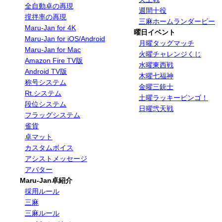
全自動卓の再現
週間十役
撹拌率の再現
三麻ホームランダービー
Maru-Jan for 4K
曜日イベント
Maru-Jan for iOS/Android
月曜タッグマッチ
Maru-Jan for Mac
火曜チャレンジくじ
Amazon Fire TV版
水曜東西戦
Android TV版
木曜七福神
称号システム
金曜三銃士
Rt.システム
土曜ラッキービンゴ！
段位システム
日曜弐天戦
フラッグシステム
雀貨
卓マット
カスタムボイス
アシストメッセージ
アバター
Maru-Jan卓紹介
採用ルール
三麻
三麻ルール