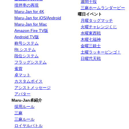
週間十役
撹拌率の再現
三麻ホームランダービー
Maru-Jan for 4K
曜日イベント
Maru-Jan for iOS/Android
月曜タッグマッチ
Maru-Jan for Mac
火曜チャレンジくじ
Amazon Fire TV版
水曜東西戦
Android TV版
木曜七福神
称号システム
金曜三銃士
Rt.システム
土曜ラッキービンゴ！
段位システム
日曜弐天戦
フラッグシステム
雀貨
卓マット
カスタムボイス
アシストメッセージ
アバター
Maru-Jan卓紹介
採用ルール
三麻
三麻ルール
ロイヤルバトル