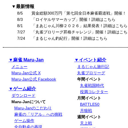
▼最新情報
8/5
賞金総額300万円「第七回全日本麻雀覇道戦」開催！
8/3
「ロイヤルサマーカップ」開催！詳細はこちら
8/1
「まあじゃん川柳２０２６」結果発表！詳細はこちら
7/27
「丸雀プロリーグ昇格チャレンジ」開催！詳細はこち
7/24
「まるじゃん釣紀行」開催！詳細はこちら
▼麻雀 Maru-Jan
▼イベント紹介
メニュー
まるじゃん旅行記
Maru-Jan公式 X
丸雀プロリーグ
Maru-Jan公式 Facebook
年間イベント
丸雀戦国時代
▼ゲーム紹介
役満コレクター
ダウンロード
月間イベント
Maru-Janについて
BATTLE50
Maru-Janのこだわり
月狼戦
麻雀の「リアル」への挑戦
週間イベント
ゲーム操作
天上戦
全自動卓の再現