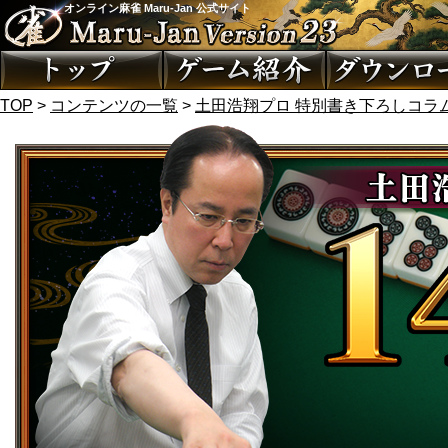
オンライン麻雀 Maru-Jan 公式サイト
TOP
>
コンテンツの一覧
>
土田浩翔プロ 特別書き下ろしコラ