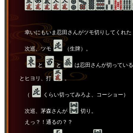
幸いにもいま忍田さんがツモ切りしてくれた
次巡、ツモ
（生牌）。
と
と
は忍田さんが切ってい
とヒヨリ、打
。
（
くらい切ってみろよ、コーショー）
次巡、茅森さんが
切り。
えっ？！通るの？？