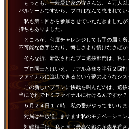
もっとも、一般愛好家の皆さんは、４万人以
バルゲームですから、プロはなんて恵まれてい
私も第１回から参加させていただきましたが
持ちもありました。
ところが、何度チャレンジしても手の届く所
不可能な数字となり、悔しさより情けなさばか
そんな折、新設されたプロ選抜部門は、私に
プロ同士とはいえ、リアル麻雀を半荘２回打
ファイナルに進出できるという夢のようなシス
この新しいプランに快哉を叫んだのは、選抜
当にそれでセミファイナルに行けるんですか？
５月２４日１７時。私の番がやってまいりま
対局は生放送。ますます私のモチベーション
対戦相手は、私と同じ最高位戦の茅森早香さ