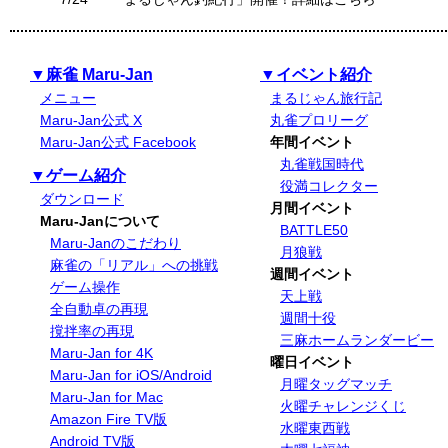
▼麻雀 Maru-Jan
▼イベント紹介
メニュー
まるじゃん旅行記
Maru-Jan公式 X
丸雀プロリーグ
Maru-Jan公式 Facebook
年間イベント
丸雀戦国時代
▼ゲーム紹介
役満コレクター
ダウンロード
月間イベント
Maru-Janについて
BATTLE50
Maru-Janのこだわり
月狼戦
麻雀の「リアル」への挑戦
週間イベント
ゲーム操作
天上戦
全自動卓の再現
週間十役
撹拌率の再現
三麻ホームランダービー
Maru-Jan for 4K
曜日イベント
Maru-Jan for iOS/Android
月曜タッグマッチ
Maru-Jan for Mac
火曜チャレンジくじ
Amazon Fire TV版
水曜東西戦
Android TV版