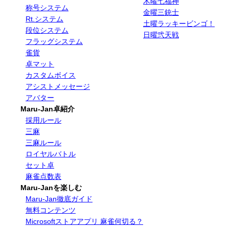
木曜七福神
称号システム
金曜三銃士
Rt.システム
土曜ラッキービンゴ！
段位システム
日曜弐天戦
フラッグシステム
雀貨
卓マット
カスタムボイス
アシストメッセージ
アバター
Maru-Jan卓紹介
採用ルール
三麻
三麻ルール
ロイヤルバトル
セット卓
麻雀点数表
Maru-Janを楽しむ
Maru-Jan徹底ガイド
無料コンテンツ
Microsoftストアアプリ 麻雀何切る？