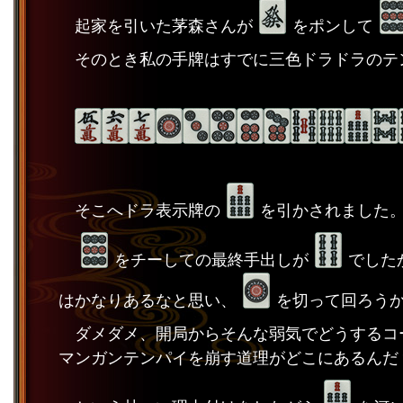
起家を引いた茅森さんが
をポンして
そのとき私の手牌はすでに三色ドラドラのテ
そこへドラ表示牌の
を引かされました
をチーしての最終手出しが
でした
はかなりあるなと思い、
を切って回ろう
ダメダメ、開局からそんな弱気でどうするコ
マンガンテンパイを崩す道理がどこにあるんだ