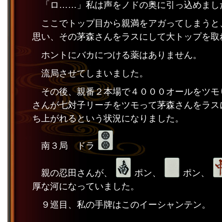
「ロ……」私は声をノドの奥に引っ込めまし
ここでトップ目から親満をアガってしまうと
思い、その茅森さんをラスにして大トップを取
ホントにバカにつける薬はありません。
流局させてしまいました。
その後、親番２本場で４０００オールをツモ
さんが七対子リーチをツモって茅森さんをラス
ち上がれるという状況になりました。
南３局 ドラ
親の忍田さんが、
ポン、
ポン、
厚な河になっていました。
９巡目、私の手牌はこのイーシャンテン。