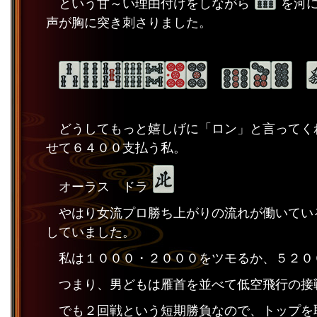
という甘～い理由付けをしながら
を河
声が胸に突き刺さりました。
どうしてもっと嬉しげに「ロン」と言ってく
せて６４００支払う私。
オーラス ドラ
やはり女流プロ勝ち上がりの流れが働いてい
していました。
私は１０００・２０００をツモるか、５２０
つまり、男どもは雁首を並べて低空飛行の接
でも２回戦という短期勝負なので、トップを