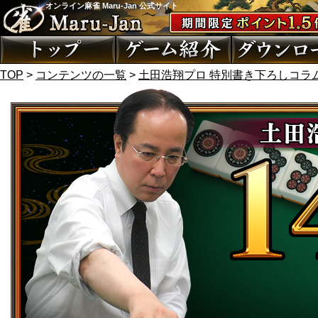
オンライン麻雀 Maru-Jan 公式サイト
TOP
>
コンテンツの一覧
>
土田浩翔プロ 特別書き下ろしコラ