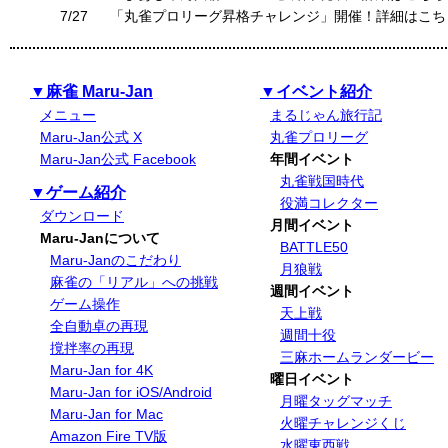
7/27
「丸雀プロリーグ昇格チャレンジ」開催！詳細はこち
▼麻雀 Maru-Jan
▼イベント紹介
メニュー
まるじゃん旅行記
Maru-Jan公式 X
丸雀プロリーグ
Maru-Jan公式 Facebook
年間イベント
丸雀戦国時代
▼ゲーム紹介
役満コレクター
ダウンロード
月間イベント
Maru-Janについて
BATTLE50
Maru-Janのこだわり
月狼戦
麻雀の「リアル」への挑戦
週間イベント
ゲーム操作
天上戦
全自動卓の再現
週間十役
撹拌率の再現
三麻ホームランダービー
Maru-Jan for 4K
曜日イベント
Maru-Jan for iOS/Android
月曜タッグマッチ
Maru-Jan for Mac
火曜チャレンジくじ
Amazon Fire TV版
水曜東西戦