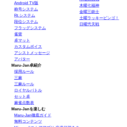
Android TV版
木曜七福神
称号システム
金曜三銃士
Rt.システム
土曜ラッキービンゴ！
段位システム
日曜弐天戦
フラッグシステム
雀貨
卓マット
カスタムボイス
アシストメッセージ
アバター
Maru-Jan卓紹介
採用ルール
三麻
三麻ルール
ロイヤルバトル
セット卓
麻雀点数表
Maru-Janを楽しむ
Maru-Jan徹底ガイド
無料コンテンツ