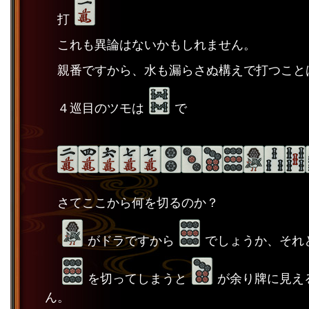
打
これも異論はないかもしれません。
親番ですから、水も漏らさぬ構えで打つこと
４巡目のツモは
で
さてここから何を切るのか？
がドラですから
でしょうか、それ
を切ってしまうと
が余り牌に見え
ん。