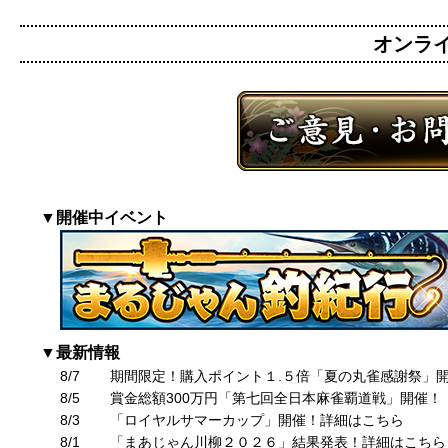
オンライン
▼開催中イベント
▼最新情報
8/7
期間限定！購入ポイント１.５倍「夏の丸雀感謝祭」
8/5
賞金総額300万円「第七回全日本麻雀覇道戦」開催！
8/3
「ロイヤルサマーカップ」開催！詳細はこちら
8/1
「まあじゃん川柳２０２６」結果発表！詳細はこちら