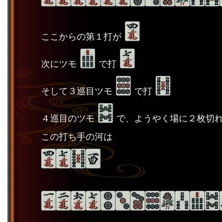
ここからの第１打が
次にツモ
で打
そして３巡目ツモ
で打
４巡目のツモ
で、ようやく場に２枚切
この打ち手の河は