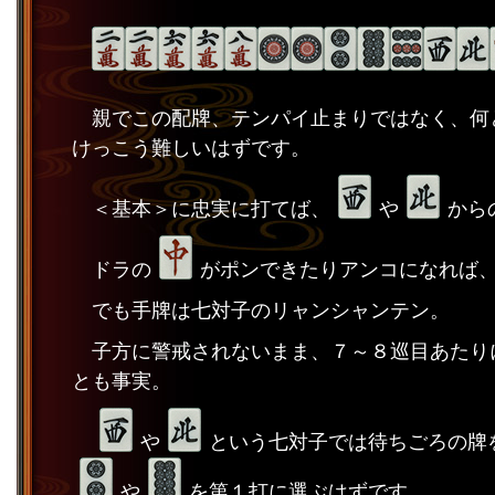
親でこの配牌、テンパイ止まりではなく、何
けっこう難しいはずです。
＜基本＞に忠実に打てば、
や
から
ドラの
がポンできたりアンコになれば
でも手牌は七対子のリャンシャンテン。
子方に警戒されないまま、７～８巡目あたりに
とも事実。
や
という七対子では待ちごろの牌
や
を第１打に選ぶはずです。