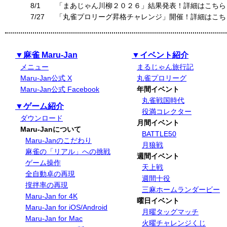
8/1
「まあじゃん川柳２０２６」結果発表！詳細はこちら
7/27
「丸雀プロリーグ昇格チャレンジ」開催！詳細はこち
▼麻雀 Maru-Jan
▼イベント紹介
メニュー
まるじゃん旅行記
Maru-Jan公式 X
丸雀プロリーグ
Maru-Jan公式 Facebook
年間イベント
丸雀戦国時代
▼ゲーム紹介
役満コレクター
ダウンロード
月間イベント
Maru-Janについて
BATTLE50
Maru-Janのこだわり
月狼戦
麻雀の「リアル」への挑戦
週間イベント
ゲーム操作
天上戦
全自動卓の再現
週間十役
撹拌率の再現
三麻ホームランダービー
Maru-Jan for 4K
曜日イベント
Maru-Jan for iOS/Android
月曜タッグマッチ
Maru-Jan for Mac
火曜チャレンジくじ