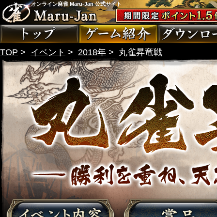
オンライン麻雀 Maru-Jan 公式サイト
TOP
>
イベント
>
2018年
>
丸雀昇竜戦