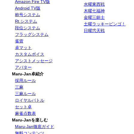
Amazon Fire TV版
水曜東西戦
Android TV版
木曜七福神
称号システム
金曜三銃士
Rt.システム
土曜ラッキービンゴ！
段位システム
日曜弐天戦
フラッグシステム
雀貨
卓マット
カスタムボイス
アシストメッセージ
アバター
Maru-Jan卓紹介
採用ルール
三麻
三麻ルール
ロイヤルバトル
セット卓
麻雀点数表
Maru-Janを楽しむ
Maru-Jan徹底ガイド
無料コンテンツ