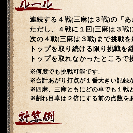
連続する４戦(三麻は３戦)の「
ただし、４戦に１回(三麻は３戦
次の４戦(三麻は３戦)まで挑戦
トップを取り続ける限り挑戦を
トップを取れなかったところで
何度でも挑戦可能です。
合計あがり打点が１番大きい記録
四麻、三麻ともにどの卓でも１戦
割れ目卓は２倍にする前の点数を