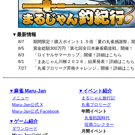
▼最新情報
8/7
期間限定！購入ポイント１.５倍「夏の丸雀感謝祭」
8/5
賞金総額300万円「第七回全日本麻雀覇道戦」開催！
8/3
「ロイヤルサマーカップ」開催！詳細はこちら
8/1
「まあじゃん川柳２０２６」結果発表！詳細はこちら
7/27
「丸雀プロリーグ昇格チャレンジ」開催！詳細はこち
▼麻雀 Maru-Jan
▼イベント紹介
メニュー
まるじゃん旅行記
Maru-Jan公式 X
丸雀プロリーグ
Maru-Jan公式 Facebook
年間イベント
丸雀戦国時代
▼ゲーム紹介
役満コレクター
ダウンロード
月間イベント