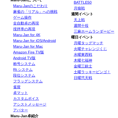
Maru-Janについて
BATTLE50
Maru-Janのこだわり
月狼戦
麻雀の「リアル」への挑戦
週間イベント
ゲーム操作
天上戦
全自動卓の再現
週間十役
撹拌率の再現
三麻ホームランダービー
Maru-Jan for 4K
曜日イベント
Maru-Jan for iOS/Android
月曜タッグマッチ
Maru-Jan for Mac
火曜チャレンジくじ
Amazon Fire TV版
水曜東西戦
Android TV版
木曜七福神
称号システム
金曜三銃士
Rt.システム
土曜ラッキービンゴ！
段位システム
日曜弐天戦
フラッグシステム
雀貨
卓マット
カスタムボイス
アシストメッセージ
アバター
Maru-Jan卓紹介