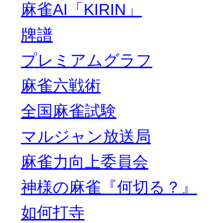
麻雀AI「KIRIN」
牌譜
プレミアムグラフ
麻雀六戦術
全国麻雀試験
マルジャン放送局
麻雀力向上委員会
神様の麻雀『何切る？』
如何打寺