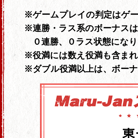
ゲームプレイの判定はゲ
連勝・ラス系のボーナスは
０連勝、
０ラス状態になり
役満には数え役満も含ま
ダブル役満以上は、ボー