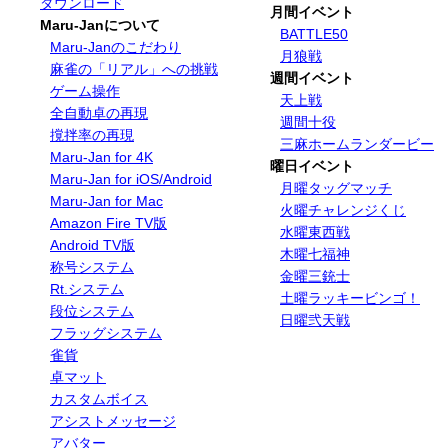
ダウンロード
月間イベント
Maru-Janについて
BATTLE50
Maru-Janのこだわり
月狼戦
麻雀の「リアル」への挑戦
週間イベント
ゲーム操作
天上戦
全自動卓の再現
週間十役
撹拌率の再現
三麻ホームランダービー
Maru-Jan for 4K
曜日イベント
Maru-Jan for iOS/Android
月曜タッグマッチ
Maru-Jan for Mac
火曜チャレンジくじ
Amazon Fire TV版
水曜東西戦
Android TV版
木曜七福神
称号システム
金曜三銃士
Rt.システム
土曜ラッキービンゴ！
段位システム
日曜弐天戦
フラッグシステム
雀貨
卓マット
カスタムボイス
アシストメッセージ
アバター