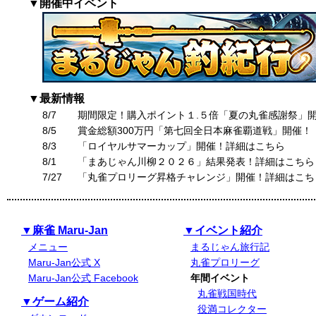
▼開催中イベント
▼最新情報
8/7
期間限定！購入ポイント１.５倍「夏の丸雀感謝祭」
8/5
賞金総額300万円「第七回全日本麻雀覇道戦」開催！
8/3
「ロイヤルサマーカップ」開催！詳細はこちら
8/1
「まあじゃん川柳２０２６」結果発表！詳細はこちら
7/27
「丸雀プロリーグ昇格チャレンジ」開催！詳細はこち
▼麻雀 Maru-Jan
▼イベント紹介
メニュー
まるじゃん旅行記
Maru-Jan公式 X
丸雀プロリーグ
Maru-Jan公式 Facebook
年間イベント
丸雀戦国時代
▼ゲーム紹介
役満コレクター