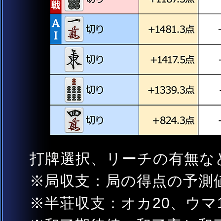
打牌選択、リーチの有無な
局収支：局の得点の予測
半荘収支：オカ20、ウマ