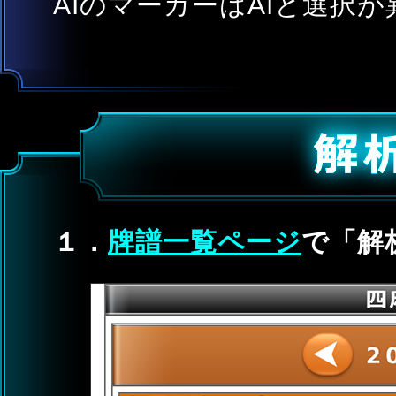
AIのマーカーはAIと選択
１．
牌譜一覧ページ
で「解