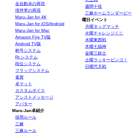
全自動卓の再現
週間十役
撹拌率の再現
三麻ホームランダービー
Maru-Jan for 4K
曜日イベント
Maru-Jan for iOS/Android
月曜タッグマッチ
Maru-Jan for Mac
火曜チャレンジくじ
Amazon Fire TV版
水曜東西戦
Android TV版
木曜七福神
称号システム
金曜三銃士
Rt.システム
土曜ラッキービンゴ！
段位システム
日曜弐天戦
フラッグシステム
雀貨
卓マット
カスタムボイス
アシストメッセージ
アバター
Maru-Jan卓紹介
採用ルール
三麻
三麻ルール