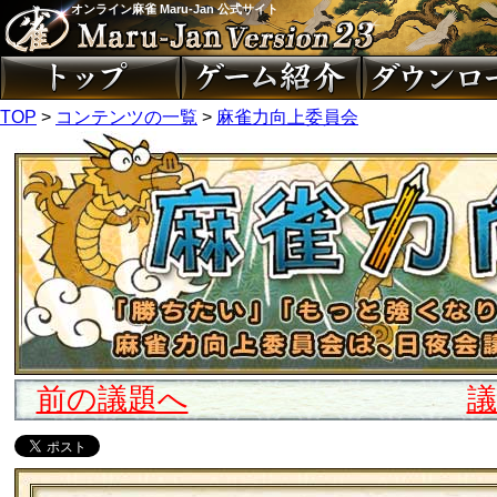
オンライン麻雀 Maru-Jan 公式サイト
TOP
>
コンテンツの一覧
>
麻雀力向上委員会
前の議題へ
議