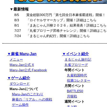
▼最新情報
8/5
賞金総額300万円「第七回全日本麻雀覇道戦」開催！
8/3
「ロイヤルサマーカップ」開催！詳細はこちら
8/1
「まあじゃん川柳２０２６」結果発表！詳細はこちら
7/27
「丸雀プロリーグ昇格チャレンジ」開催！詳細はこち
7/24
「まるじゃん釣紀行」開催！詳細はこちら
▼麻雀 Maru-Jan
▼イベント紹介
メニュー
まるじゃん旅行記
Maru-Jan公式 X
丸雀プロリーグ
Maru-Jan公式 Facebook
年間イベント
丸雀戦国時代
▼ゲーム紹介
役満コレクター
ダウンロード
月間イベント
Maru-Janについて
BATTLE50
Maru-Janのこだわり
月狼戦
麻雀の「リアル」への挑戦
週間イベント
ゲーム操作
天上戦