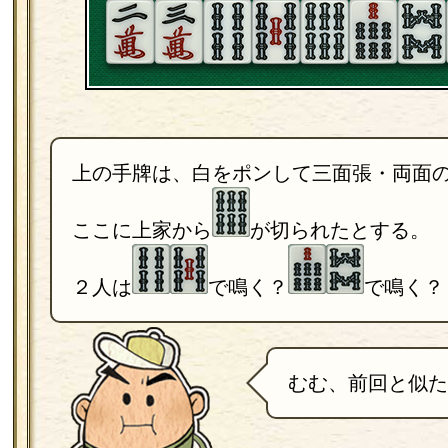
上の手牌は、白をポンして三面張・両面
ここに上家から
が切られたとする。
２人は
で鳴く？
で鳴く？
むむ、前回と似た