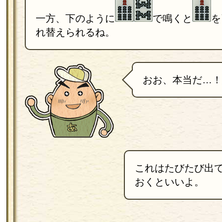
一方、下のように
で鳴くと
を
れ替えられるね。
おお、本当だ…！
これはたびたび出
おくといいよ。