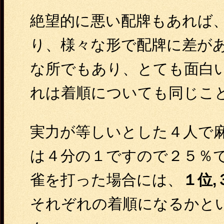
絶望的に悪い配牌もあれば
り、様々な形で配牌に差が
な所でもあり、とても面白
れは着順についても同じこ
実力が等しいとした４人で
は４分の１ですので２５％
雀を打った場合には、
１位,
それぞれの着順になるかと