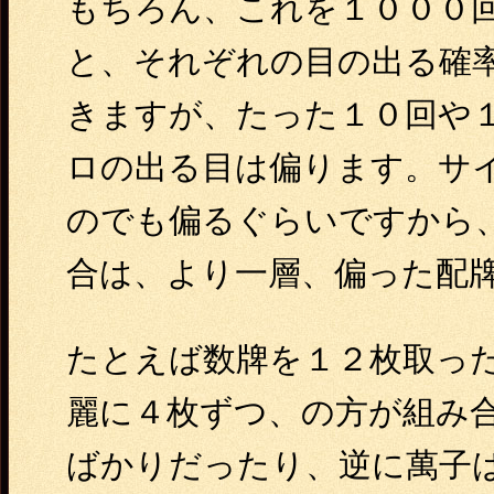
もちろん、これを１０００
と、それぞれの目の出る確
きますが、たった１０回や
ロの出る目は偏ります。サ
のでも偏るぐらいですから
合は、より一層、偏った配
たとえば数牌を１２枚取っ
麗に４枚ずつ、の方が組み
ばかりだったり、逆に萬子