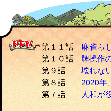
第１１話
麻雀ら
第１０話
牌操作
第９話
壊れな
第８話
2020
第７話
人和が