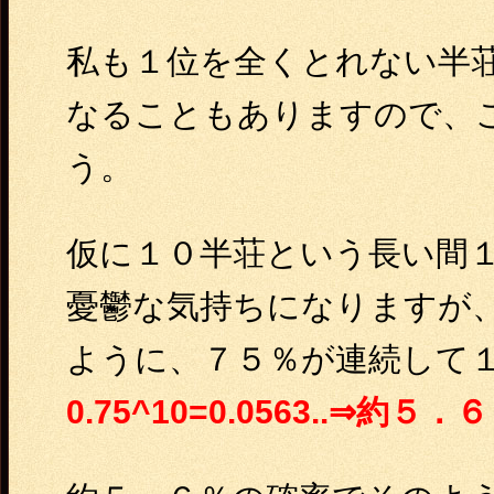
私も１位を全くとれない半
なることもありますので、
う。
仮に１０半荘という長い間
憂鬱な気持ちになりますが
ように、７５％が連続して
0.75^10=0.0563..⇒約５．