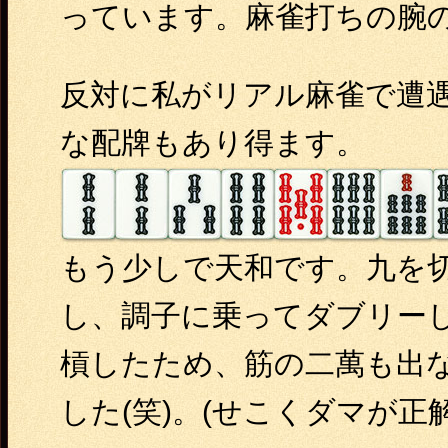
っています。麻雀打ちの腕
反対に私がリアル麻雀で遭
な配牌もあり得ます。
もう少しで天和です。九を
し、調子に乗ってダブリー
槓したため、筋の二萬も出
した(笑)。(せこくダマが正解