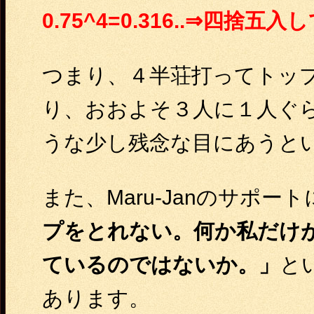
0.75^4=0.316..⇒四捨五
つまり、４半荘打ってトッ
り、おおよそ３人に１人ぐら
うな少し残念な目にあうと
また、Maru-Janのサポー
プをとれない。何か私だけ
ているのではないか。」
と
あります。